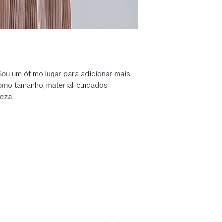
reembolso ou de reto
adicionar mais info
estabelecer a confian
entrega, embalagens e
podem comprar com 
é uma ótima maneira d
que seus clientes p
ou um ótimo lugar para adicionar mais
omo tamanho, material, cuidados
eza.
Sobre
Quero Revender
Onde Enco